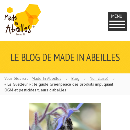
MADE IN
UN
PROJET
ABEILLES
LE BLOG DE MADE IN ABEILLES
BEE
TO
B
Vous êtes ici :
Made In Abeilles
Blog
Non classé
« Le Guetteur » : le guide Greenpeace des produits impliquant
OGM et pesticides tueurs d’abeilles !