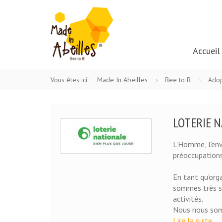
Skip to cont
Accueil
MAIN 
MADE IN
UN
Vous êtes ici :
Made In Abeilles
Bee to B
Adop
PROJET
ABEILLES
BEE
TO
LOTERIE 
B
L’Homme, l’env
préoccupations
En tant qu'orga
sommes très so
activités.
Nous nous som
Lire la suite