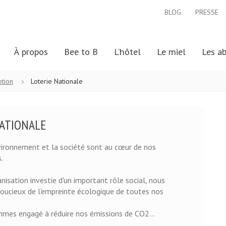
BLOG
PRESSE
ent
À propos
Bee to B
L’hôtel
Le miel
Les ab
MENU
tion
Loterie Nationale
NATIONALE
ironnement et la société sont au cœur de nos
.
nisation investie d'un important rôle social, nous
ucieux de l'empreinte écologique de toutes nos
mes engagé à réduire nos émissions de CO2
...