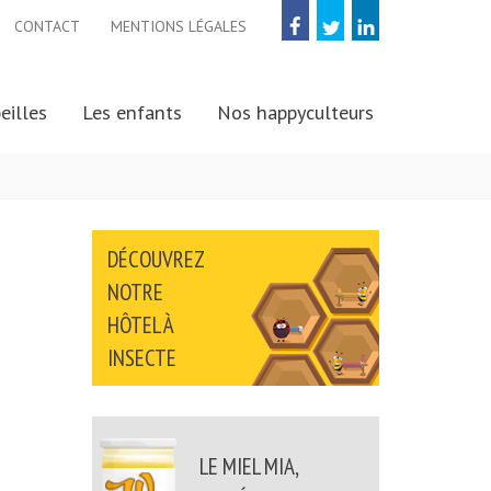
CONTACT
MENTIONS LÉGALES
FACEBOOK
TWITTER
LINKED
IN
eilles
Les enfants
Nos happyculteurs
DÉCOUVREZ
NOTRE
HÔTEL À
INSECTE
LE MIEL MIA,