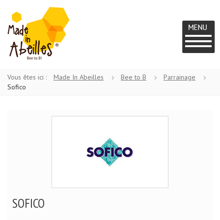
MADE IN
UN
Vous êtes ici :
Made In Abeilles
Bee to B
Parrainage
PROJET
ABEILLES
Sofico
BEE
TO
B
SOFICO