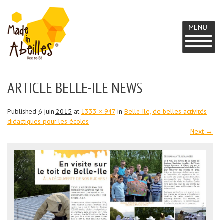
MADE IN
UN
PROJET
ARTICLE BELLE-ILE NEWS
ABEILLES
BEE
TO
Published
6 juin 2015
at
1333 × 947
in
Belle-île, de belles activités
didactiques pour les écoles
B
Next →