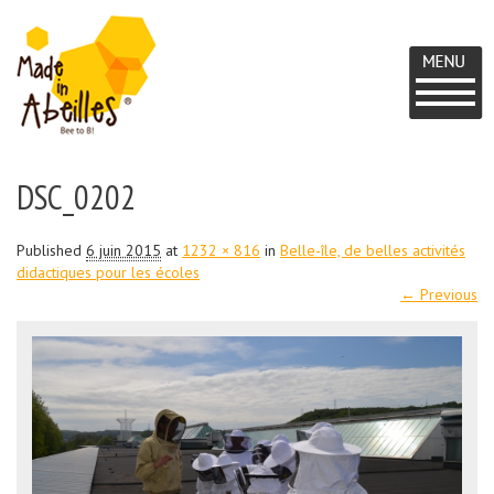
MADE IN
UN
PROJET
DSC_0202
ABEILLES
BEE
TO
Published
6 juin 2015
at
1232 × 816
in
Belle-île, de belles activités
didactiques pour les écoles
B
← Previous