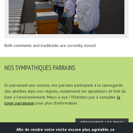
Both comments and trackbacks are currently closed.
NOS SYMPATHIQUES PARRAINS
En parrainant une colonie, nos parrains participent à la sauvegarde
des abeilles dans nos régions, soutiennent les apiculteurs et font du
bien à l’environnement. Merci à eux ! N'hésitez pas à consulter
la
page parrainage
pour plus d'information.
DÉCOUVREZ-LES TOUS
Afin de rendre votre visite encore plus agréable, ce